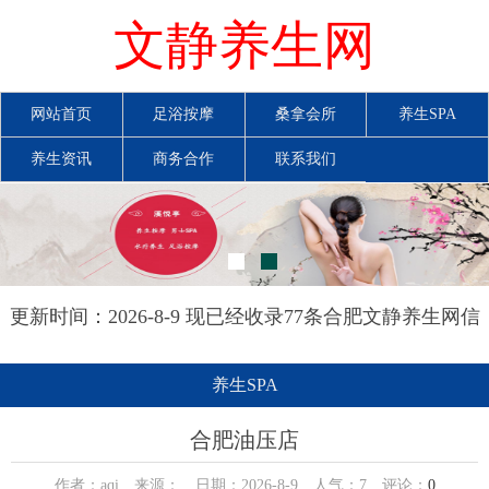
文静养生网
网站首页
足浴按摩
桑拿会所
养生SPA
养生资讯
商务合作
联系我们
更新时间：2026-8-9 现已经收录77条合肥文静养生网信
息
养生SPA
合肥油压店
作者：aqi 来源： 日期：2026-8-9 人气：
7
评论：
0