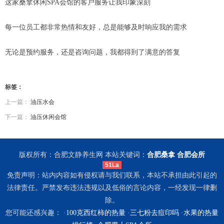
这家桑拿休闲SPA会馆的客户服务让我印象深刻
每一位员工都非常热情和友好，总是能够及时响应我的需求
无论是预约服务，还是咨询问题，我都得到了满意的答复
标签：
上一篇：
油压水会
下一篇：
油压休闲会馆
版权所有：合肥文静养生网 本站关键词：
合肥桑拿
合肥会所
51La
免责声明：站内内容如有侵权请与我们联系，本站不承担由此引起的
法律责任。严禁发布违法违规以及低俗的言论内容，一经发现一律删
除。
您可能还感兴趣： ·
100克西红柿的热量
·
三七粉去痘印吗
·
水果的热量