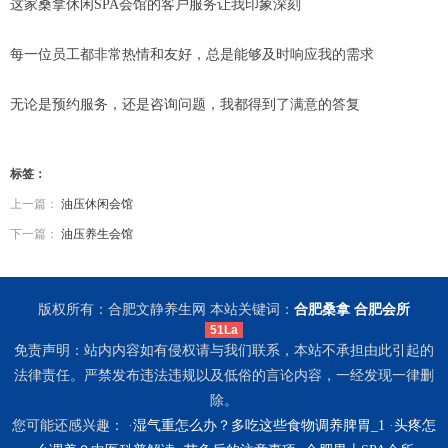
这家桑拿休闲SPA会馆的客户服务让我印象深刻
每一位员工都非常热情和友好，总是能够及时响应我的需求
无论是预约服务，还是咨询问题，我都得到了满意的答复
标签：
上一篇：
油压休闲会馆
下一篇：
油压养生会馆
版权所有：合肥文静养生网 本站关键词：
合肥桑拿
合肥会所
51La
免责声明：站内内容如有侵权请与我们联系，本站不承担由此引起的
法律责任。严禁发布违法违规以及低俗的言论内容，一经发现一律删
除。
您可能还感兴趣： ·
湿气重怎么办？多吃这些食物调养脾胃_1
·
头疼怎