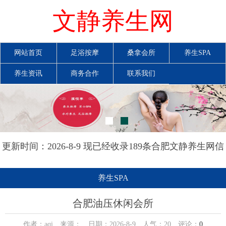
文静养生网
网站首页
足浴按摩
桑拿会所
养生SPA
养生资讯
商务合作
联系我们
更新时间：2026-8-9 现已经收录189条合肥文静养生网信
息
养生SPA
合肥油压休闲会所
作者：aqi 来源： 日期：2026-8-9 人气：
20
评论：
0