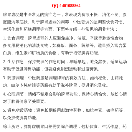
QQ:1401088864
脾胃虚弱是中医常见的病症之一，常表现为食欲不振、消化不良、腹
胀腹泻等症状。对于脾胃虚弱的调养，中医强调的是调整饮食习惯、
生活作息和药膳调理等方面。下面将介绍一些常见的调养方法：
1. 饮食调理：脾胃虚弱的人应避免生冷、油腻、辛辣等刺激性食物，
多食用易消化的清淡食物，如稀饭、面条、蔬菜等。适量摄入富含蛋
白质、维生素和矿物质的食物，有助于增强脾胃功能。
2. 生活作息：保持规律的作息时间，早睡早起，避免熬夜。适量运动
有助于促进脾胃功能，但要避免剧烈运动和过度劳累。
3. 药膳调理：中医药膳是调理脾胃的有效方法，如枸杞粥、山药炖
鸡、白萝卜炖猪蹄等药膳有助于滋补脾胃，促进消化吸收。
4. 心理调节：情绪不稳定会影响脾胃功能，保持心情愉快、放松心情
对于脾胃健康至关重要。
5. 避免劣质药物：避免长期服用刺激性药物，如抗生素、镇痛药等，
以免损伤脾胃功能。
综上所述，脾胃虚弱胃口差需要综合调理，包括饮食、生活作息、药