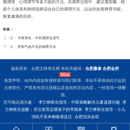
膳调理、心理调节等多方面的方法。在调养过程中，建议遵医嘱，根
据个人体质和病情选择适合自己的调理方法，以达到改善脾胃功能，
恢复健康的目的。
标签：
上一篇：
中医养生：中药调理去湿气
下一篇：
肝郁气血不足的调养方法
版权所有：合肥文静养生网 本站关键词：
合肥桑拿
合肥会所
51La
免责声明：站内内容如有侵权请与我们联系，本站不承担由此引起的
法律责任。严禁发布违法违规以及低俗的言论内容，一经发现一律删
除。
您可能还感兴趣： ·
李兰铮医生指导：中医策略解决儿童遗尿问题
·
李
兰铮医生提醒：关注发育迟缓孩子的早期表
·
李兰铮医生指导：小儿
消化不良米糊食谱及注
·
合肥洗浴会馆