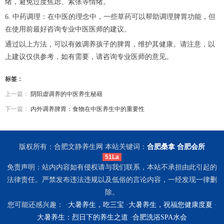
绪，避免过度焦虑、紧张等情绪。
6. 中药调理：在中医的理念中，一些草药可以帮助调理脾胃功能，但
在使用前最好咨询专业中医医师的建议。
通过以上方法，可以有效调养孩子的脾胃，维护其健康。请注意，以
上建议仅供参考，如有需要，请咨询专业医师的意见。
标签：
上一篇：
阴阳虚调养的中医养生秘籍
下一篇：
内外调养脾胃：食物在中医养生中的重要性
版权所有：合肥文静养生网 本站关键词：
合肥桑拿
合肥会所
51La
免责声明：站内内容如有侵权请与我们联系，本站不承担由此引起的
法律责任。严禁发布违法违规以及低俗的言论内容，一经发现一律删
除。
您可能还感兴趣： ·
大暑养生，吃三宝
·
大暑养生，祝福您健康度夏
·
大暑养生：烈日下的养生之道
·
合肥洗浴SPA水会