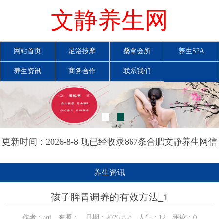
文静养生网
网站首页
足浴按摩
桑拿会所
养生SPA
养生资讯
商务合作
联系我们
更新时间：2026-8-8 现已经收录867条合肥文静养生网信
息
养生资讯
孩子脾胃调养的有效方法_1
作者：aqi 来源： 日期：2026-8-8 人气：
12
评论：
0