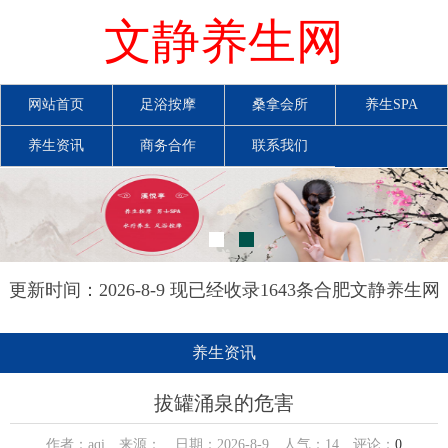
文静养生网
网站首页
足浴按摩
桑拿会所
养生SPA
养生资讯
商务合作
联系我们
更新时间：2026-8-9 现已经收录1643条合肥文静养生网
信息
养生资讯
拔罐涌泉的危害
作者：aqi 来源： 日期：2026-8-9 人气：
14
评论：
0