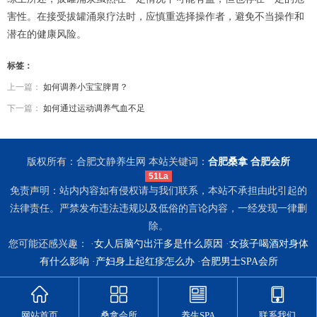
害性。在接受拔罐涌泉疗法时，应慎重选择操作者，避免不当操作和
潜在的健康风险。
标签：
上一篇：
如何调养小宝宝脾胃？
下一篇：
如何通过运动调养气血不足
版权所有：合肥文静养生网 本站关键词：
合肥桑拿
合肥会所
51La
免责声明：站内内容如有侵权请与我们联系，本站不承担由此引起的
法律责任。严禁发布违法违规以及低俗的言论内容，一经发现一律删
除。
您可能还感兴趣： ·
女人后脑勺出汗多是什么原因
·
女孩子喝酒对身体
有什么影响
·
产妇身上起红疹怎么办
·
合肥男士SPA会所
网站首页
桑拿会所
养生SPA
联系我们