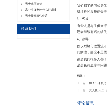
男士减压会馆
我们都了解假如身体
高中生疲惫吃什么好调理
麼那样的反映便会更
男士按摩SPA会馆
3、气虚
有些人是与生俱来汗
联系我们
还会继续有钙的缺失
4、热毒
仅仅后脑勺位置流汗
的病症，那麼不是需
虽然我们很多人都了
是是色调显著等问题
标签：
上一篇：
脖子出汗多是
下一篇：
女人夏天出汗
评论信息