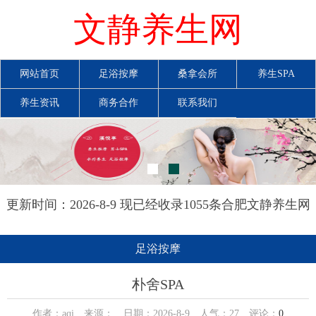
文静养生网
网站首页
足浴按摩
桑拿会所
养生SPA
养生资讯
商务合作
联系我们
更新时间：2026-8-9 现已经收录1055条合肥文静养生网
信息
足浴按摩
朴舍SPA
作者：aqi 来源： 日期：2026-8-9 人气：
27
评论：
0