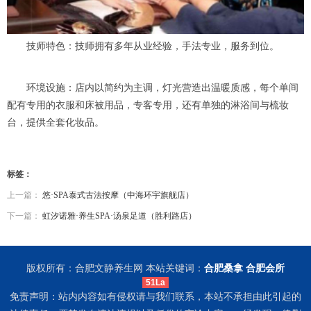
技师特色：技师拥有多年从业经验，手法专业，服务到位。
环境设施：店内以简约为主调，灯光营造出温暖质感，每个单间
配有专用的衣服和床被用品，专客专用，还有单独的淋浴间与梳妆
台，提供全套化妆品。
标签：
上一篇：
悠·SPA泰式古法按摩（中海环宇旗舰店）
下一篇：
虹汐诺雅·养生SPA·汤泉足道（胜利路店）
版权所有：合肥文静养生网 本站关键词：
合肥桑拿
合肥会所
51La
免责声明：站内内容如有侵权请与我们联系，本站不承担由此引起的