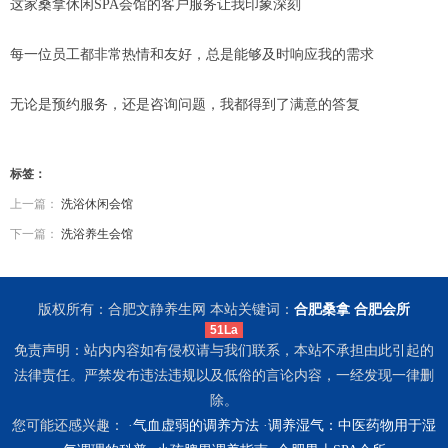
这家桑拿休闲SPA会馆的客户服务让我印象深刻
每一位员工都非常热情和友好，总是能够及时响应我的需求
无论是预约服务，还是咨询问题，我都得到了满意的答复
标签：
上一篇：
洗浴休闲会馆
下一篇：
洗浴养生会馆
版权所有：合肥文静养生网 本站关键词：
合肥桑拿
合肥会所
51La
免责声明：站内内容如有侵权请与我们联系，本站不承担由此引起的
法律责任。严禁发布违法违规以及低俗的言论内容，一经发现一律删
除。
您可能还感兴趣： ·
气血虚弱的调养方法
·
调养湿气：中医药物用于湿