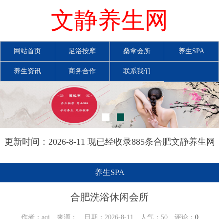
文静养生网
网站首页
足浴按摩
桑拿会所
养生SPA
养生资讯
商务合作
联系我们
更新时间：2026-8-11 现已经收录885条合肥文静养生网
信息
养生SPA
合肥洗浴休闲会所
作者：aqi 来源： 日期：2026-8-11 人气：
50
评论：
0