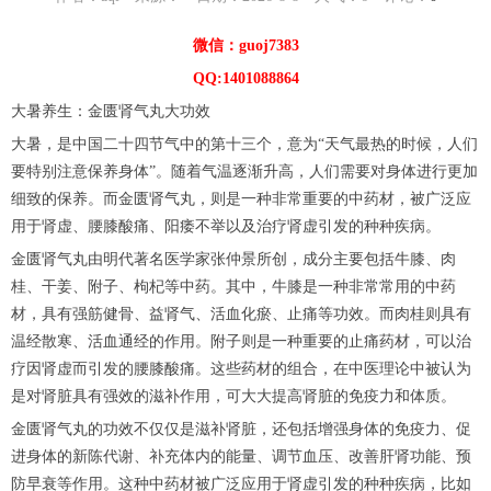
微信：guoj7383
QQ:1401088864
大暑养生：金匮肾气丸大功效
大暑，是中国二十四节气中的第十三个，意为“天气最热的时候，人们
要特别注意保养身体”。随着气温逐渐升高，人们需要对身体进行更加
细致的保养。而金匮肾气丸，则是一种非常重要的中药材，被广泛应
用于肾虚、腰膝酸痛、阳痿不举以及治疗肾虚引发的种种疾病。
金匮肾气丸由明代著名医学家张仲景所创，成分主要包括牛膝、肉
桂、干姜、附子、枸杞等中药。其中，牛膝是一种非常常用的中药
材，具有强筋健骨、益肾气、活血化瘀、止痛等功效。而肉桂则具有
温经散寒、活血通经的作用。附子则是一种重要的止痛药材，可以治
疗因肾虚而引发的腰膝酸痛。这些药材的组合，在中医理论中被认为
是对肾脏具有强效的滋补作用，可大大提高肾脏的免疫力和体质。
金匮肾气丸的功效不仅仅是滋补肾脏，还包括增强身体的免疫力、促
进身体的新陈代谢、补充体内的能量、调节血压、改善肝肾功能、预
防早衰等作用。这种中药材被广泛应用于肾虚引发的种种疾病，比如