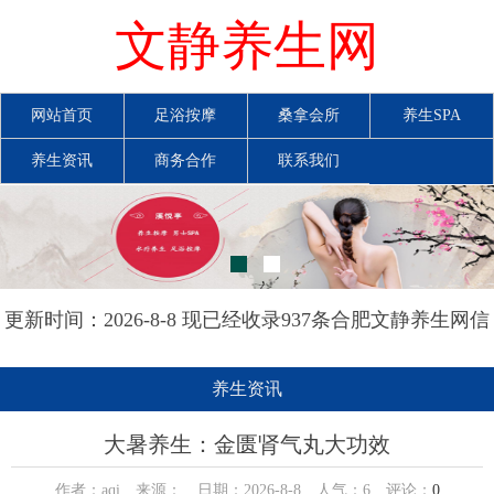
文静养生网
网站首页
足浴按摩
桑拿会所
养生SPA
养生资讯
商务合作
联系我们
更新时间：2026-8-8 现已经收录937条合肥文静养生网信
息
养生资讯
大暑养生：金匮肾气丸大功效
作者：aqi 来源： 日期：2026-8-8 人气：
6
评论：
0