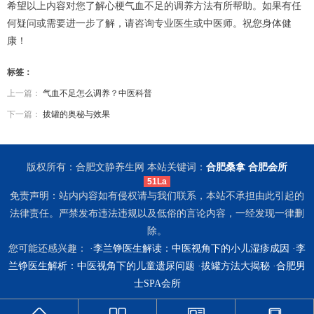
希望以上内容对您了解心梗气血不足的调养方法有所帮助。如果有任
何疑问或需要进一步了解，请咨询专业医生或中医师。祝您身体健
康！
标签：
上一篇：
气血不足怎么调养？中医科普
下一篇：
拔罐的奥秘与效果
版权所有：合肥文静养生网 本站关键词：
合肥桑拿
合肥会所
51La
免责声明：站内内容如有侵权请与我们联系，本站不承担由此引起的
法律责任。严禁发布违法违规以及低俗的言论内容，一经发现一律删
除。
您可能还感兴趣： ·
李兰铮医生解读：中医视角下的小儿湿疹成因
·
李
兰铮医生解析：中医视角下的儿童遗尿问题
·
拔罐方法大揭秘
·
合肥男
士SPA会所