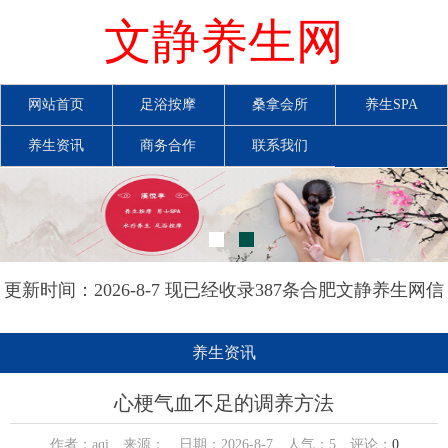
文静养生网
网站首页
足浴按摩
桑拿会所
养生SPA
养生资讯
商务合作
联系我们
更新时间：2026-8-7 现已经收录387条合肥文静养生网信
息
养生资讯
心梗气血不足的调养方法
作者：aqi 来源： 日期：2026-8-7 人气：
5
评论：
0