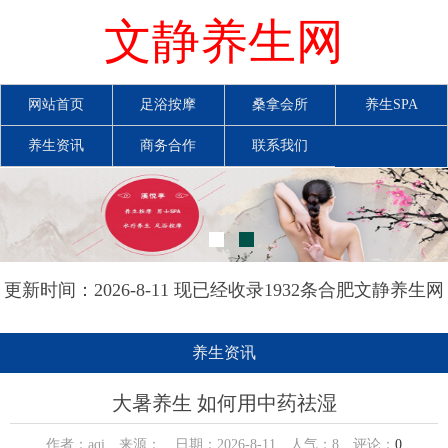
文静养生网
网站首页
足浴按摩
桑拿会所
养生SPA
养生资讯
商务合作
联系我们
更新时间：2026-8-11 现已经收录1932条合肥文静养生网
信息
养生资讯
大暑养生 如何用中药祛湿
作者：aqi 来源： 日期：2026-8-11 人气：
8
评论：
0