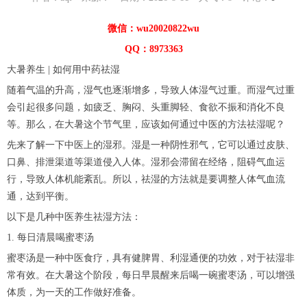
微信：wu20020822wu
QQ：8973363
大暑养生 | 如何用中药祛湿
随着气温的升高，湿气也逐渐增多，导致人体湿气过重。而湿气过重
会引起很多问题，如疲乏、胸闷、头重脚轻、食欲不振和消化不良
等。那么，在大暑这个节气里，应该如何通过中医的方法祛湿呢？
先来了解一下中医上的湿邪。湿是一种阴性邪气，它可以通过皮肤、
口鼻、排泄渠道等渠道侵入人体。湿邪会滞留在经络，阻碍气血运
行，导致人体机能紊乱。所以，祛湿的方法就是要调整人体气血流
通，达到平衡。
以下是几种中医养生祛湿方法：
1. 每日清晨喝蜜枣汤
蜜枣汤是一种中医食疗，具有健脾胃、利湿通便的功效，对于祛湿非
常有效。在大暑这个阶段，每日早晨醒来后喝一碗蜜枣汤，可以增强
体质，为一天的工作做好准备。