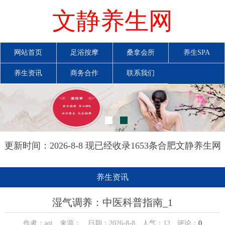
文静养生网
网站首页
足浴按摩
桑拿会所
养生SPA
养生资讯
商务合作
联系我们
更新时间：2026-8-8 现已经收录1653条合肥文静养生网
信息
养生资讯
湿气调养：中医科普指南_1
作者：aqi 来源： 日期：2026-8-8 人气：
12
评论：
0