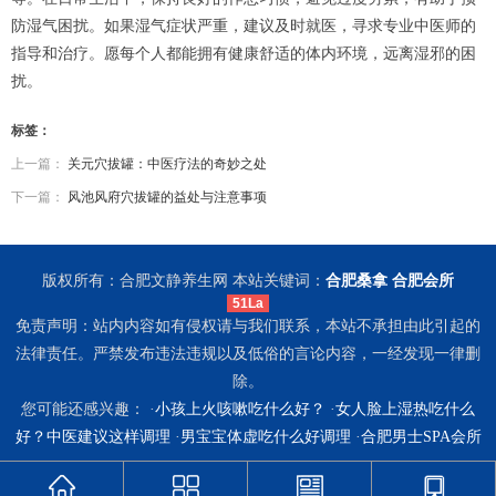
防湿气困扰。如果湿气症状严重，建议及时就医，寻求专业中医师的
指导和治疗。愿每个人都能拥有健康舒适的体内环境，远离湿邪的困
扰。
标签：
上一篇：
关元穴拔罐：中医疗法的奇妙之处
下一篇：
风池风府穴拔罐的益处与注意事项
版权所有：合肥文静养生网 本站关键词：
合肥桑拿
合肥会所
51La
免责声明：站内内容如有侵权请与我们联系，本站不承担由此引起的
法律责任。严禁发布违法违规以及低俗的言论内容，一经发现一律删
除。
您可能还感兴趣： ·
小孩上火咳嗽吃什么好？
·
女人脸上湿热吃什么
好？中医建议这样调理
·
男宝宝体虚吃什么好调理
·
合肥男士SPA会所