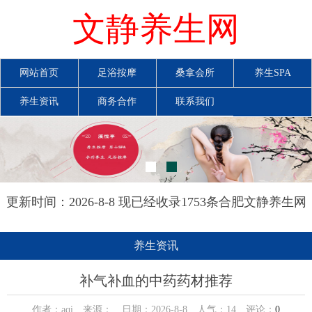
文静养生网
网站首页
足浴按摩
桑拿会所
养生SPA
养生资讯
商务合作
联系我们
更新时间：2026-8-8 现已经收录1753条合肥文静养生网
信息
养生资讯
补气补血的中药药材推荐
作者：aqi 来源： 日期：2026-8-8 人气：
14
评论：
0