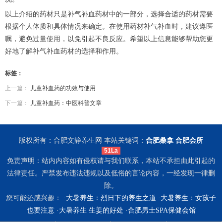
以上介绍的药材只是补气补血药材中的一部分，选择合适的药材需要
根据个人体质和具体情况来确定。在使用药材补气补血时，建议遵医
嘱，避免过量使用，以免引起不良反应。希望以上信息能够帮助您更
好地了解补气补血药材的选择和作用。
标签：
上一篇：
儿童补血药的功效与使用
下一篇：
儿童补血药：中医科普文章
版权所有：合肥文静养生网 本站关键词：
合肥桑拿
合肥会所
51La
免责声明：站内内容如有侵权请与我们联系，本站不承担由此引起的
法律责任。严禁发布违法违规以及低俗的言论内容，一经发现一律删
除。
您可能还感兴趣： ·
大暑养生：烈日下的养生之道
·
大暑养生：女孩子
也要注意
·
大暑养生 生姜的好处
·
合肥男士SPA保健会馆