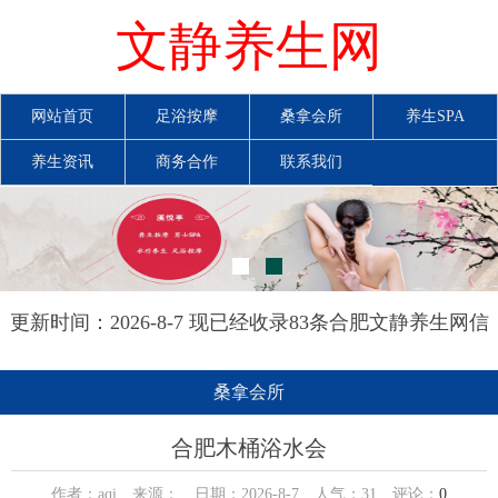
文静养生网
网站首页
足浴按摩
桑拿会所
养生SPA
养生资讯
商务合作
联系我们
更新时间：2026-8-7 现已经收录83条合肥文静养生网信
息
桑拿会所
合肥木桶浴水会
作者：aqi 来源： 日期：2026-8-7 人气：
31
评论：
0